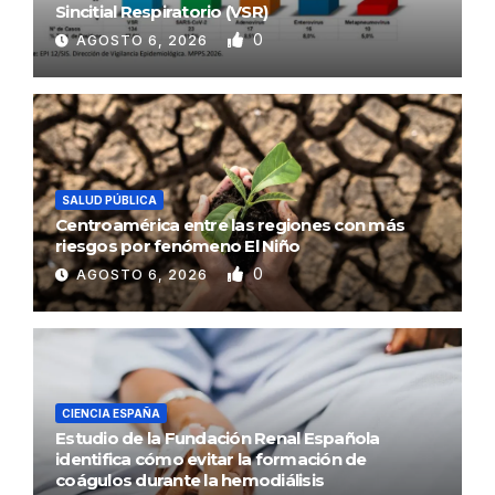
Sincitial Respiratorio (VSR)
0
AGOSTO 6, 2026
SALUD PÚBLICA
Centroamérica entre las regiones con más
riesgos por fenómeno El Niño
0
AGOSTO 6, 2026
CIENCIA ESPAÑA
Estudio de la Fundación Renal Española
identifica cómo evitar la formación de
coágulos durante la hemodiálisis