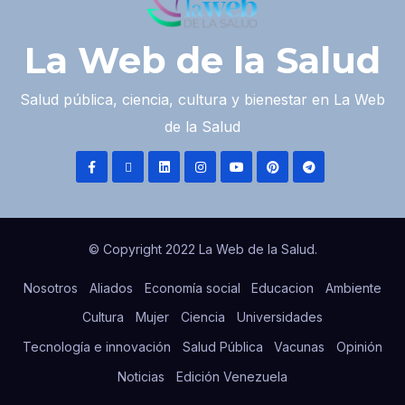
La Web de la Salud
Salud pública, ciencia, cultura y bienestar en La Web
de la Salud
© Copyright 2022 La Web de la Salud.
Nosotros
Aliados
Economía social
Educacion
Ambiente
Cultura
Mujer
Ciencia
Universidades
Tecnología e innovación
Salud Pública
Vacunas
Opinión
Noticias
Edición Venezuela