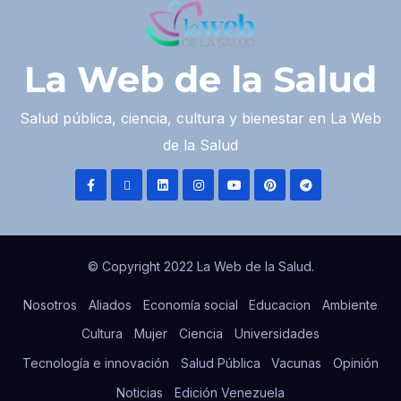
La Web de la Salud
Salud pública, ciencia, cultura y bienestar en La Web
de la Salud
© Copyright 2022 La Web de la Salud.
Nosotros
Aliados
Economía social
Educacion
Ambiente
Cultura
Mujer
Ciencia
Universidades
Tecnología e innovación
Salud Pública
Vacunas
Opinión
Noticias
Edición Venezuela