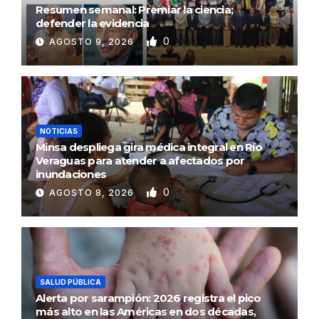
Resumen semanal: Premiar la ciencia;
defender la evidencia
0
AGOSTO 9, 2026
NOTICIAS
Minsa despliega gira médica integral en Río
Veraguas para atender a afectados por
inundaciones
0
AGOSTO 8, 2026
SALUD PÚBLICA
Alerta por sarampión: 2026 registra el pico
más alto en las Américas en dos décadas,