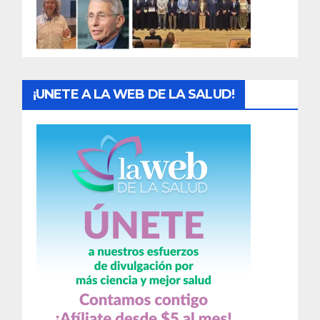
a
s
¡UNETE A LA WEB DE LA SALUD!