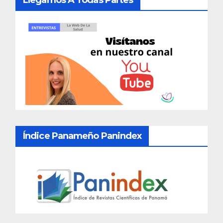
Llegamos A Todas Partes
Índice Panameño Panindex