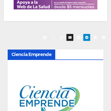
N
Ciencia Emprende
a
v
e
g
a
c