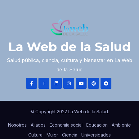
La Web de la Salud
Salud pública, ciencia, cultura y bienestar en La Web
de la Salud
© Copyright 2022 La Web de la Salud.
Nosotros
Aliados
Economía social
Educacion
Ambiente
Cultura
Mujer
Ciencia
Universidades