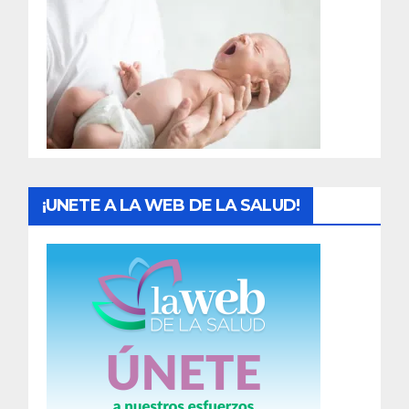
r
a
d
a
s
¡UNETE A LA WEB DE LA SALUD!