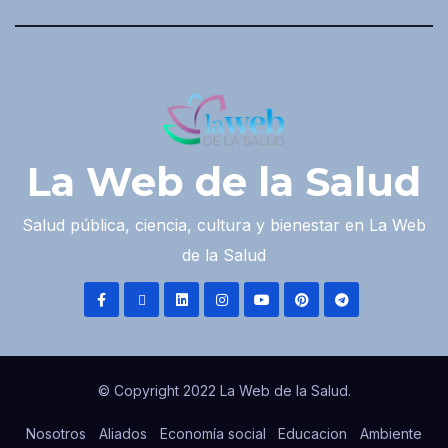
La Web de la Salud
Salud pública, ciencia, cultura y bienestar en La Web
de la Salud
© Copyright 2022 La Web de la Salud.
Nosotros
Aliados
Economía social
Educacion
Ambiente