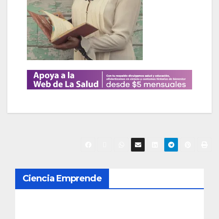
N
Ciencia Emprende
a
v