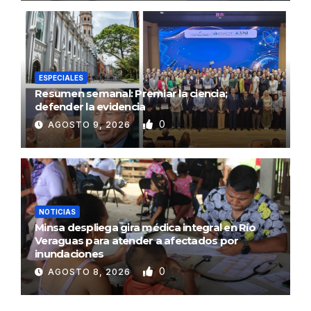
ESPECIALES
Resumen semanal: Premiar la ciencia;
defender la evidencia
0
AGOSTO 9, 2026
NOTICIAS
Minsa despliega gira médica integral en Río
Veraguas para atender a afectados por
inundaciones
0
AGOSTO 8, 2026