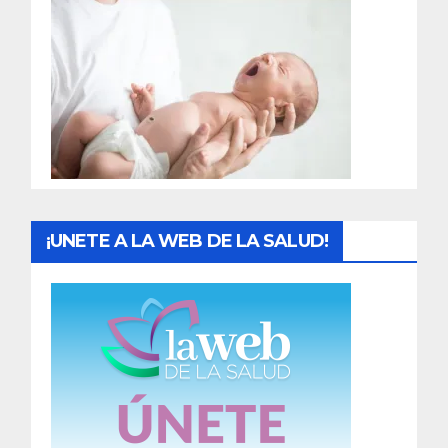
r
a
d
a
s
¡UNETE A LA WEB DE LA SALUD!