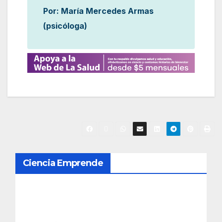
Por: María Mercedes Armas
(psicóloga)
N
Ciencia Emprende
a
v
e