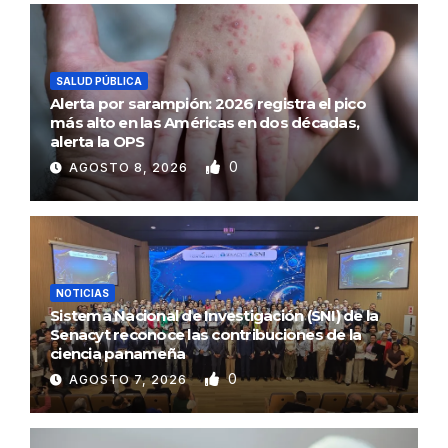
SALUD PÚBLICA
Alerta por sarampión: 2026 registra el pico
más alto en las Américas en dos décadas,
alerta la OPS
0
AGOSTO 8, 2026
NOTICIAS
Sistema Nacional de Investigación (SNI) de la
Senacyt reconoce las contribuciones de la
ciencia panameña
0
AGOSTO 7, 2026