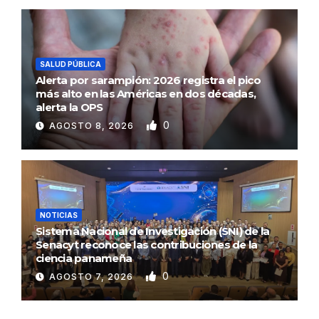
SALUD PÚBLICA
Alerta por sarampión: 2026 registra el pico
más alto en las Américas en dos décadas,
alerta la OPS
0
AGOSTO 8, 2026
NOTICIAS
Sistema Nacional de Investigación (SNI) de la
Senacyt reconoce las contribuciones de la
ciencia panameña
0
AGOSTO 7, 2026