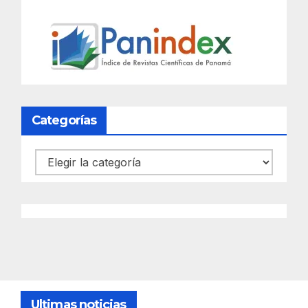
Categorías
Categorías
Ultimas noticias