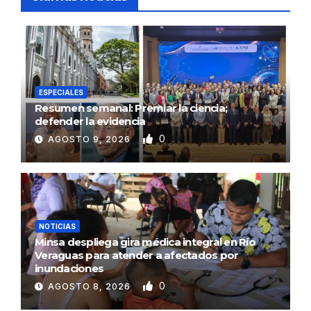
ESPECIALES
Resumen semanal: Premiar la ciencia;
defender la evidencia
0
AGOSTO 9, 2026
NOTICIAS
Minsa despliega gira médica integral en Río
Veraguas para atender a afectados por
inundaciones
0
AGOSTO 8, 2026