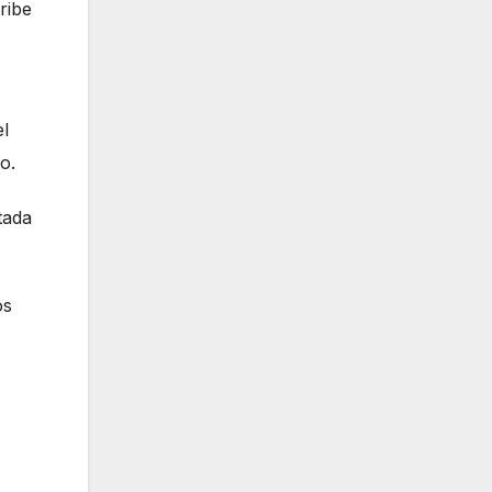
ribe
el
o.
tada
os