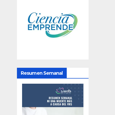
v
e
g
a
c
i
ó
Resumen Semanal
n
d
e
e