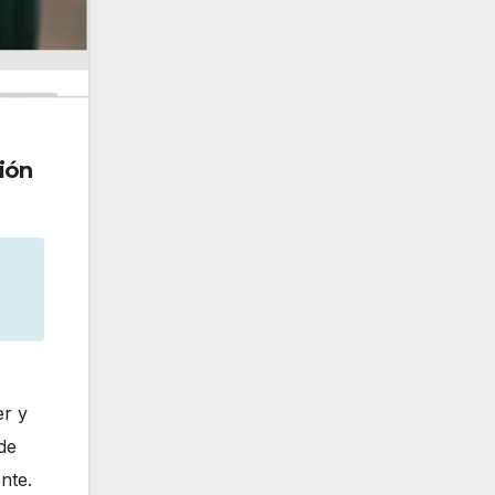
ión
er y
de
nte.