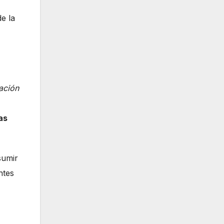
e la
vación
as
sumir
ntes