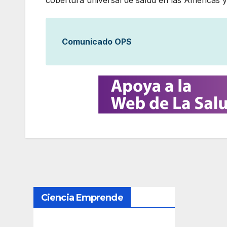
cobertura universal de salud en las Américas y
Comunicado OPS
N
Ciencia Emprende
a