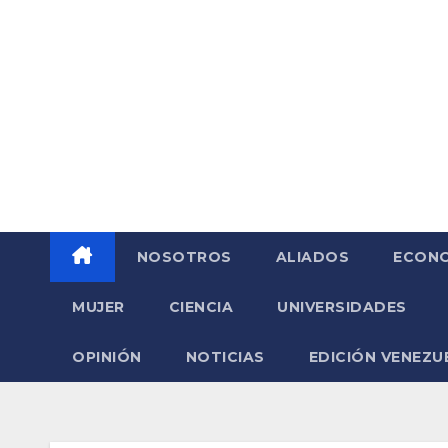
Saltar
al
contenido
NOSOTROS
ALIADOS
ECONO
MUJER
CIENCIA
UNIVERSIDADES
OPINIÓN
NOTICIAS
EDICIÓN VENEZU