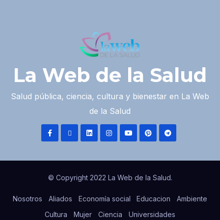
La Web de la Salud
Salud pública, ciencia, cultura y bienestar en La Web
de la Salud
© Copyright 2022 La Web de la Salud.
Nosotros
Aliados
Economía social
Educacion
Ambiente
Cultura
Mujer
Ciencia
Universidades