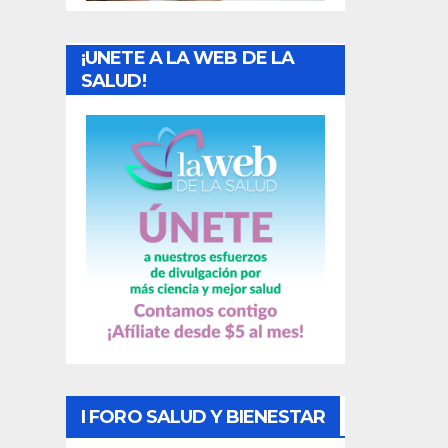
a
¡UNETE A LA WEB DE LA
d
SALUD!
a
s
I FORO SALUD Y BIENESTAR