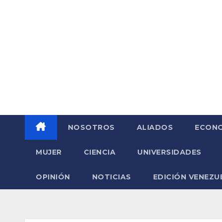
Saltar
al
contenido
NOSOTROS
ALIADOS
ECONO
MUJER
CIENCIA
UNIVERSIDADES
OPINIÓN
NOTICIAS
EDICIÓN VENEZU