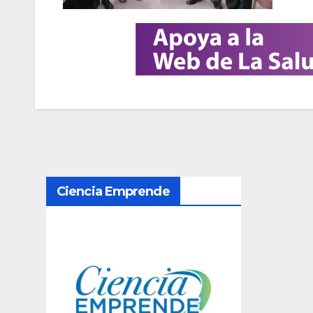
N
Ciencia Emprende
a
v
e
g