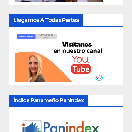
Llegamos A Todas Partes
Índice Panameño Panindex