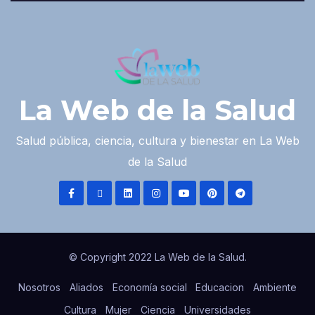
La Web de la Salud
Salud pública, ciencia, cultura y bienestar en La Web
de la Salud
© Copyright 2022 La Web de la Salud.
Nosotros
Aliados
Economía social
Educacion
Ambiente
Cultura
Mujer
Ciencia
Universidades