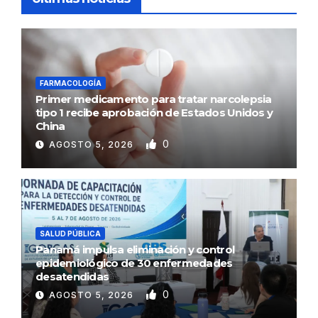
FARMACOLOGÍA
Primer medicamento para tratar narcolepsia
tipo 1 recibe aprobación de Estados Unidos y
China
0
AGOSTO 5, 2026
SALUD PÚBLICA
Panamá impulsa eliminación y control
epidemiológico de 30 enfermedades
desatendidas
0
AGOSTO 5, 2026