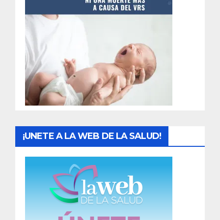
t
r
a
d
a
s
¡UNETE A LA WEB DE LA SALUD!