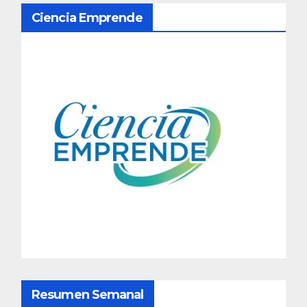
N
Ciencia Emprende
a
v
e
g
a
c
i
ó
n
d
Resumen Semanal