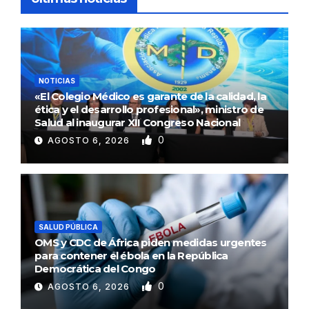
NOTICIAS
«El Colegio Médico es garante de la calidad, la
ética y el desarrollo profesional», ministro de
Salud al inaugurar XII Congreso Nacional
0
AGOSTO 6, 2026
SALUD PÚBLICA
OMS y CDC de África piden medidas urgentes
para contener el ébola en la República
Democrática del Congo
0
AGOSTO 6, 2026