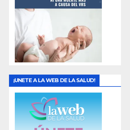
t
r
a
d
a
s
¡UNETE A LA WEB DE LA SALUD!