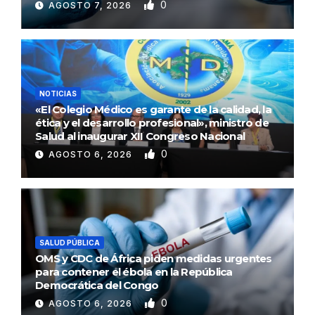
0
AGOSTO 7, 2026
NOTICIAS
«El Colegio Médico es garante de la calidad, la
ética y el desarrollo profesional», ministro de
Salud al inaugurar XII Congreso Nacional
0
AGOSTO 6, 2026
SALUD PÚBLICA
OMS y CDC de África piden medidas urgentes
para contener el ébola en la República
Democrática del Congo
0
AGOSTO 6, 2026