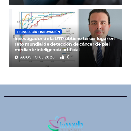
TECNOLOGÍA E INNOVACIÓN
Investigador de la UTP obtiene tercer lugar en
reto mundial de detección de cáncer de piel
mediante inteligencia artificial
0
AGOSTO 6, 2026