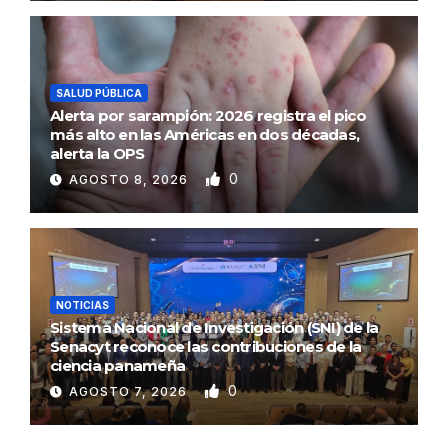
SALUD PÚBLICA
Alerta por sarampión: 2026 registra el pico
más alto en las Américas en dos décadas,
alerta la OPS
0
AGOSTO 8, 2026
NOTICIAS
Sistema Nacional de Investigación (SNI) de la
Senacyt reconoce las contribuciones de la
ciencia panameña
0
AGOSTO 7, 2026