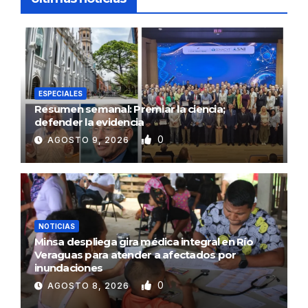
ESPECIALES
Resumen semanal: Premiar la ciencia;
defender la evidencia
0
AGOSTO 9, 2026
NOTICIAS
Minsa despliega gira médica integral en Río
Veraguas para atender a afectados por
inundaciones
0
AGOSTO 8, 2026