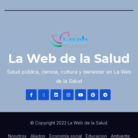
La Web de la Salud
Salud pública, ciencia, cultura y bienestar en La Web
de la Salud
© Copyright 2022 La Web de la Salud.
Nosotros
Aliados
Economía social
Educacion
Ambiente