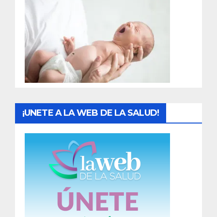
r
a
d
a
s
¡UNETE A LA WEB DE LA SALUD!