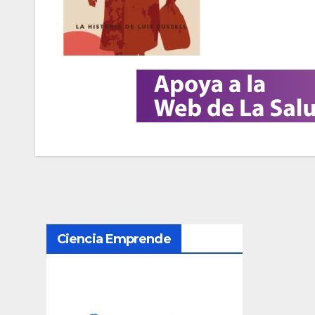
N
Ciencia Emprende
a
v