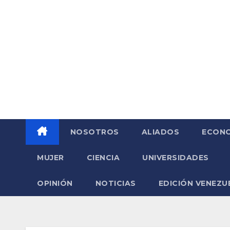
Saltar
al
contenido
NOSOTROS
ALIADOS
ECONO
MUJER
CIENCIA
UNIVERSIDADES
OPINIÓN
NOTICIAS
EDICIÓN VENEZU