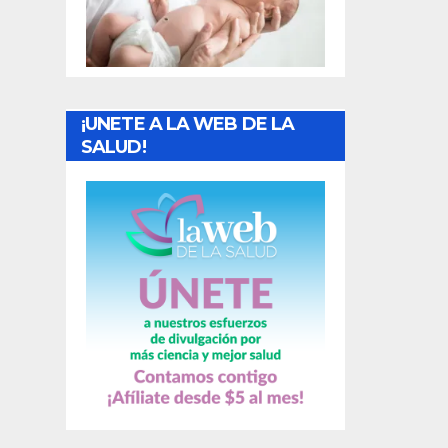
t
r
a
¡UNETE A LA WEB DE LA
d
SALUD!
a
s