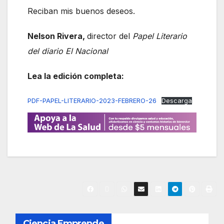
Reciban mis buenos deseos.
Nelson Rivera,
director del
Papel Literario
del diario El Nacional
Lea la edición completa:
PDF-PAPEL-LITERARIO-2023-FEBRERO-26
Descarga
N
Ciencia Emprende