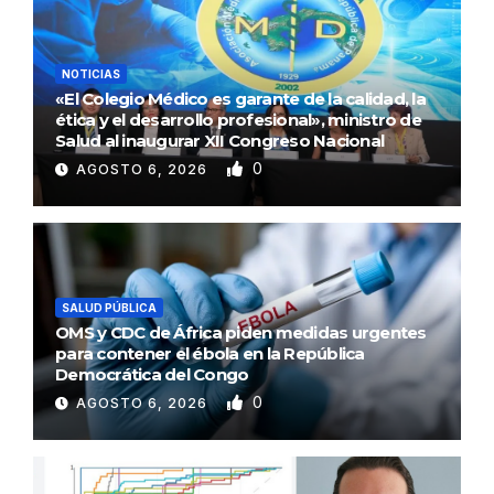
NOTICIAS
«El Colegio Médico es garante de la calidad, la
ética y el desarrollo profesional», ministro de
Salud al inaugurar XII Congreso Nacional
0
AGOSTO 6, 2026
SALUD PÚBLICA
OMS y CDC de África piden medidas urgentes
para contener el ébola en la República
Democrática del Congo
0
AGOSTO 6, 2026