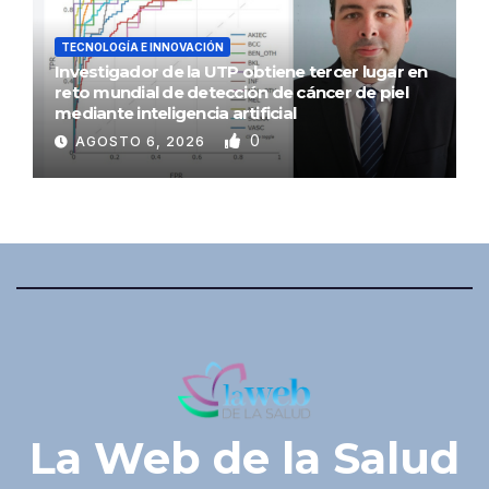
TECNOLOGÍA E INNOVACIÓN
Investigador de la UTP obtiene tercer lugar en
reto mundial de detección de cáncer de piel
mediante inteligencia artificial
0
AGOSTO 6, 2026
La Web de la Salud