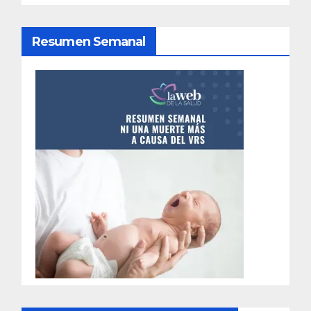
n
d
Resumen Semanal
e
e
n
t
r
a
d
a
s