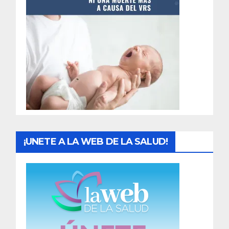
t
r
a
d
a
s
¡UNETE A LA WEB DE LA SALUD!