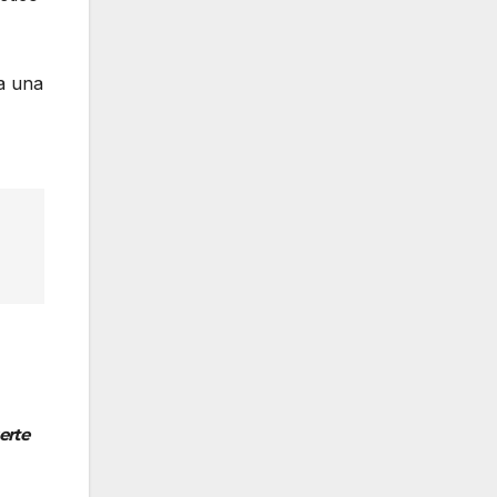
a una
erte