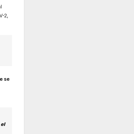
l
V-2,
e se
 el