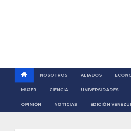
Saltar
al
contenido
NOSOTROS
ALIADOS
ECONO
MUJER
CIENCIA
UNIVERSIDADES
OPINIÓN
NOTICIAS
EDICIÓN VENEZU