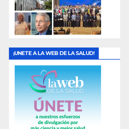
a
d
a
s
¡UNETE A LA WEB DE LA SALUD!