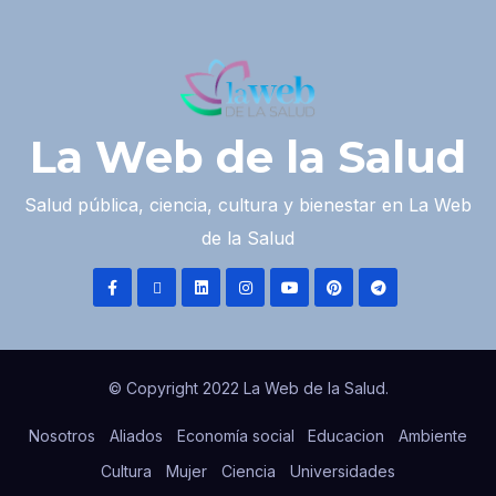
La Web de la Salud
Salud pública, ciencia, cultura y bienestar en La Web
de la Salud
© Copyright 2022 La Web de la Salud.
Nosotros
Aliados
Economía social
Educacion
Ambiente
Cultura
Mujer
Ciencia
Universidades