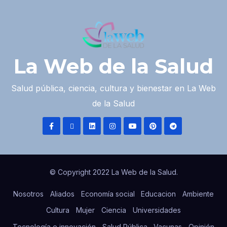
La Web de la Salud
Salud pública, ciencia, cultura y bienestar en La Web
de la Salud
© Copyright 2022 La Web de la Salud.
Nosotros
Aliados
Economía social
Educacion
Ambiente
Cultura
Mujer
Ciencia
Universidades
Tecnología e innovación
Salud Pública
Vacunas
Opinión