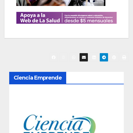
N
Ciencia Emprende
a
v
e
g
a