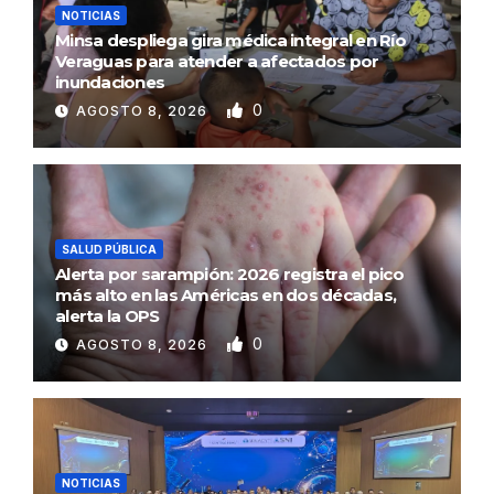
NOTICIAS
Minsa despliega gira médica integral en Río
Veraguas para atender a afectados por
inundaciones
0
AGOSTO 8, 2026
SALUD PÚBLICA
Alerta por sarampión: 2026 registra el pico
más alto en las Américas en dos décadas,
alerta la OPS
0
AGOSTO 8, 2026
NOTICIAS