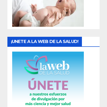
a
d
a
s
¡UNETE A LA WEB DE LA SALUD!