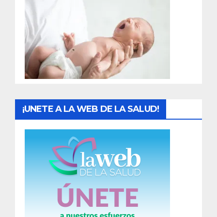
r
a
d
a
s
¡UNETE A LA WEB DE LA SALUD!