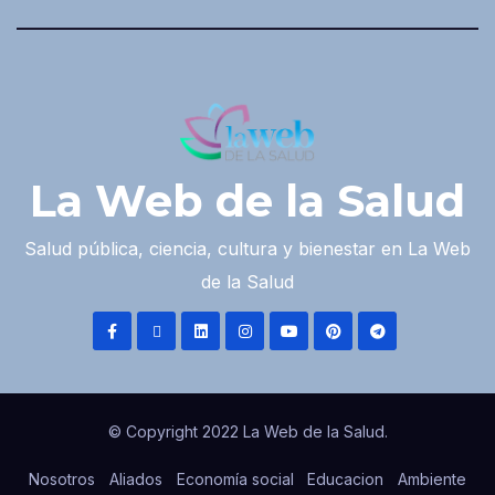
La Web de la Salud
Salud pública, ciencia, cultura y bienestar en La Web
de la Salud
© Copyright 2022 La Web de la Salud.
Nosotros
Aliados
Economía social
Educacion
Ambiente