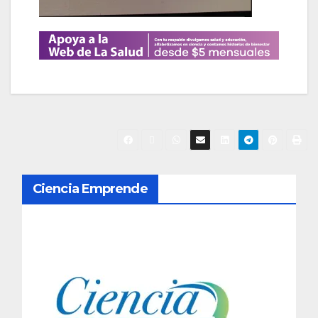
N
Ciencia Emprende
a
v
e
g