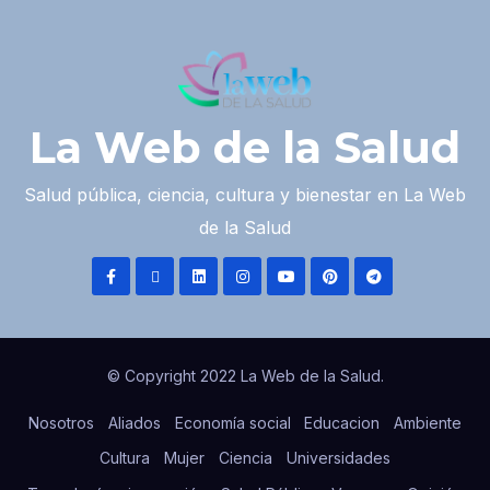
La Web de la Salud
Salud pública, ciencia, cultura y bienestar en La Web
de la Salud
© Copyright 2022 La Web de la Salud.
Nosotros
Aliados
Economía social
Educacion
Ambiente
Cultura
Mujer
Ciencia
Universidades