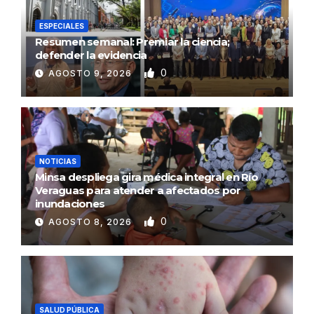
ESPECIALES
Resumen semanal: Premiar la ciencia;
defender la evidencia
0
AGOSTO 9, 2026
NOTICIAS
Minsa despliega gira médica integral en Río
Veraguas para atender a afectados por
inundaciones
0
AGOSTO 8, 2026
SALUD PÚBLICA