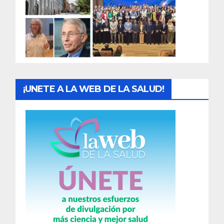
a
d
a
s
¡UNETE A LA WEB DE LA SALUD!