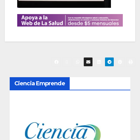
N
Ciencia Emprende
a
v
e
g