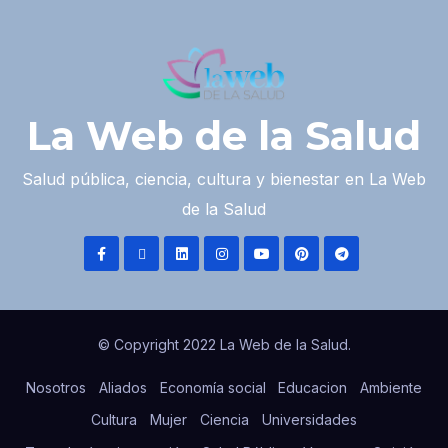
La Web de la Salud
Salud pública, ciencia, cultura y bienestar en La Web
de la Salud
© Copyright 2022 La Web de la Salud.
Nosotros
Aliados
Economía social
Educacion
Ambiente
Cultura
Mujer
Ciencia
Universidades