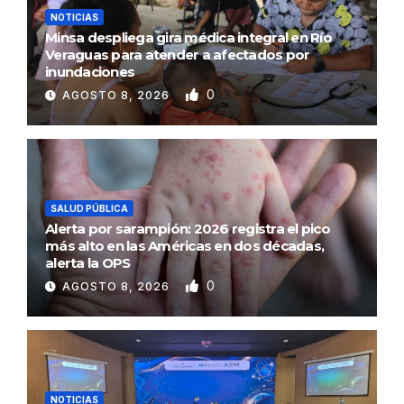
NOTICIAS
Minsa despliega gira médica integral en Río
Veraguas para atender a afectados por
inundaciones
0
AGOSTO 8, 2026
SALUD PÚBLICA
Alerta por sarampión: 2026 registra el pico
más alto en las Américas en dos décadas,
alerta la OPS
0
AGOSTO 8, 2026
NOTICIAS