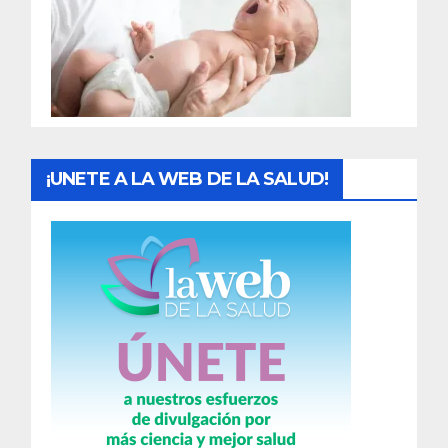
a
d
a
s
¡UNETE A LA WEB DE LA SALUD!