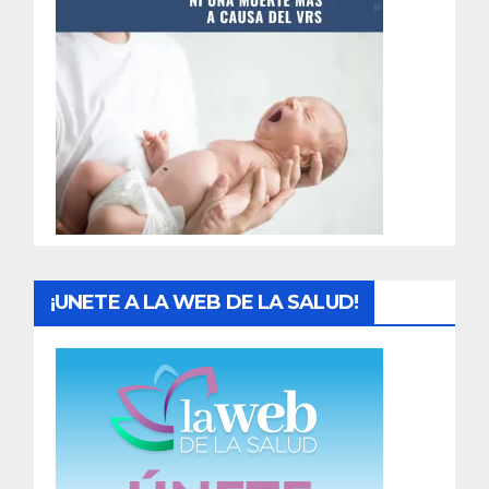
t
r
a
d
a
s
¡UNETE A LA WEB DE LA SALUD!