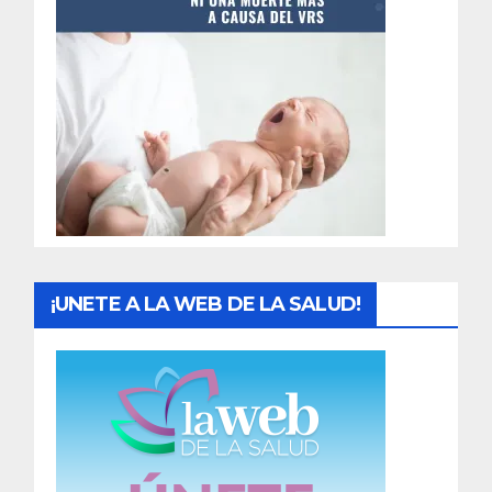
t
r
a
d
a
s
¡UNETE A LA WEB DE LA SALUD!