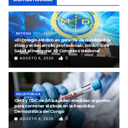
NOTICIAS
«El Colegio Médico es garante de la calidad, la
ética y el desarrollo profesional», ministro de
Salud al inaugurar XII Congreso Nacional
0
AGOSTO 6, 2026
SALUD PÚBLICA
OMS y CDC de África piden medidas urgentes
para contener el ébola en la República
Democrática del Congo
0
AGOSTO 6, 2026