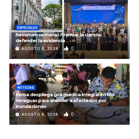
ESPECIALES
Resumen semanal: Premiar la ciencia;
defender la evidencia
0
AGOSTO 9, 2026
NOTICIAS
Minsa despliega gira médica integral en Río
Veraguas para atender a afectados por
inundaciones
0
AGOSTO 8, 2026