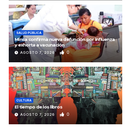
SALUD PÚBLICA
Minsa confirma nueva defunción por influenza
y exhorta a vacunación
0
AGOSTO 7, 2026
CULTURA
El tiempo de los libros
0
AGOSTO 7, 2026