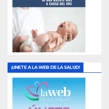
t
r
a
d
a
s
¡UNETE A LA WEB DE LA SALUD!