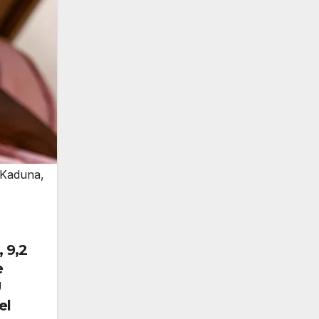
 Kaduna,
 9,2
e
U
el