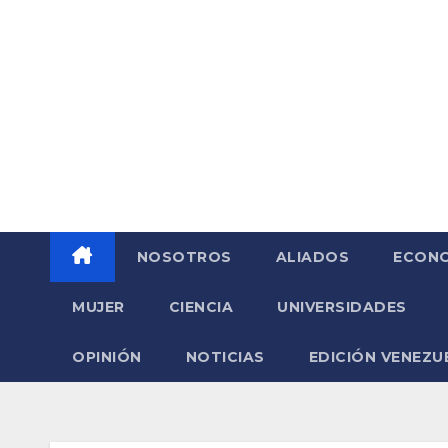
Saltar
al
contenido
NOSOTROS
ALIADOS
ECONO
MUJER
CIENCIA
UNIVERSIDADES
OPINIÓN
NOTICIAS
EDICIÓN VENEZU