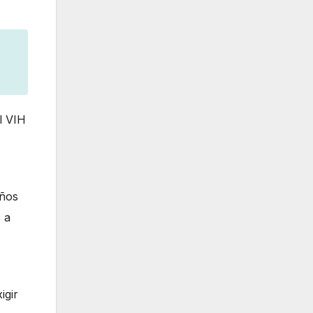
l VIH
años
 a
igir