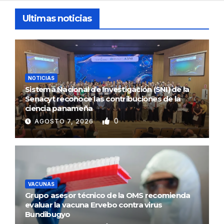
Ultimas noticias
NOTICIAS
Sistema Nacional de Investigación (SNI) de la
Senacyt reconoce las contribuciones de la
ciencia panameña
0
AGOSTO 7, 2026
VACUNAS
Grupo asesor técnico de la OMS recomienda
evaluar la vacuna Ervebo contra virus
Bundibugyo