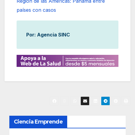
Región de las Américas: Panamá entre
países con casos
Por: Agencia SINC
N
Ciencia Emprende
a