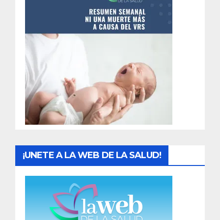
n
t
r
a
d
a
s
¡UNETE A LA WEB DE LA SALUD!