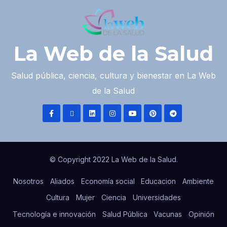
La Web de la Salud
Salud pública, ciencia, cultura y bienestar en La Web
de la Salud
© Copyright 2022 La Web de la Salud.
Nosotros
Aliados
Economía social
Educacion
Ambiente
Cultura
Mujer
Ciencia
Universidades
Tecnología e innovación
Salud Pública
Vacunas
Opinión