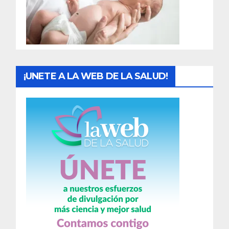
d
a
s
¡UNETE A LA WEB DE LA SALUD!