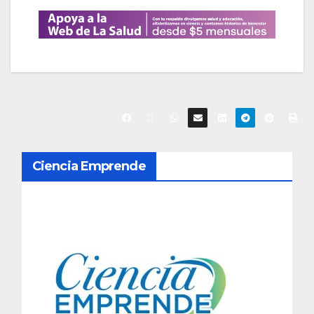
N
Ciencia Emprende
a
v
e
g
a