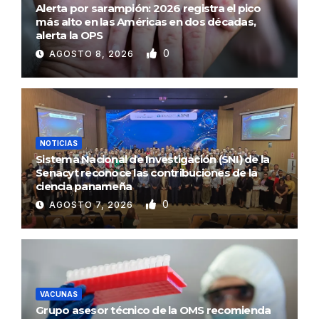
Alerta por sarampión: 2026 registra el pico
más alto en las Américas en dos décadas,
alerta la OPS
0
AGOSTO 8, 2026
NOTICIAS
Sistema Nacional de Investigación (SNI) de la
Senacyt reconoce las contribuciones de la
ciencia panameña
0
AGOSTO 7, 2026
VACUNAS
Grupo asesor técnico de la OMS recomienda