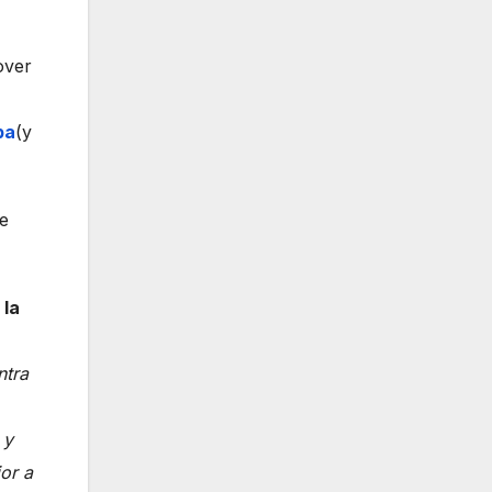
over
pa
(y
de
 la
ntra
 y
or a