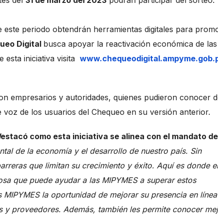
tes del
31 de marzo del 2023
podrán participar del sorteo.
 este periodo obtendrán herramientas digitales para prom
ueo Digital
busca apoyar la reactivación económica de las
sta iniciativa visita
www.chequeodigital.ampyme.gob.
ron empresarios y autoridades, quienes pudieron conocer 
 voz de los usuarios del Chequeo en su versión anterior.
d
estacó como esta iniciativa se alinea con el mandato de
l de la economía y el desarrollo de nuestro país. Sin
reras que limitan su crecimiento y éxito. Aquí es donde e
iosa que puede ayudar a las MIPYMES a superar estos
las MIPYMES la oportunidad de mejorar su presencia en línea
tes y proveedores. Además, también les permite conocer mej