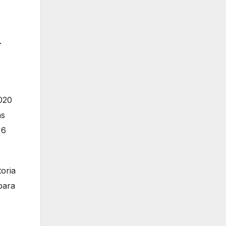
r
2020
ás
 6
oria
para