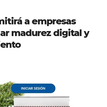
itirá a empresas
r madurez digital y
iento