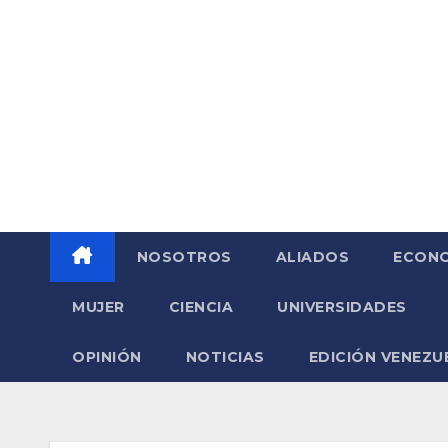
Saltar
al
contenido
NOSOTROS
ALIADOS
ECONO
MUJER
CIENCIA
UNIVERSIDADES
OPINIÓN
NOTICIAS
EDICIÓN VENEZU