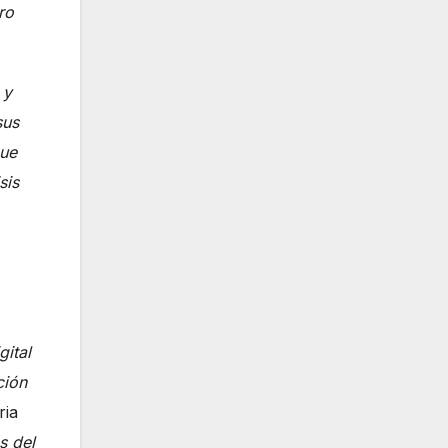
ro
 y
sus
que
sis
ital
ción
ria
s del