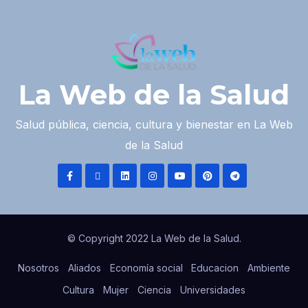
La Web de la Salud
Salud pública, ciencia, cultura y bienestar en La Web
de la Salud
© Copyright 2022 La Web de la Salud.
Nosotros
Aliados
Economía social
Educacion
Ambiente
Cultura
Mujer
Ciencia
Universidades