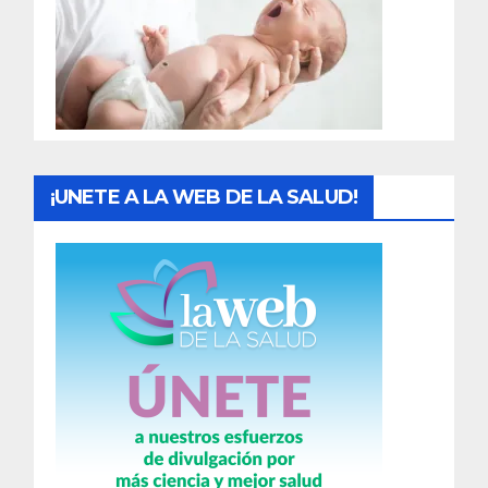
a
d
a
s
¡UNETE A LA WEB DE LA SALUD!