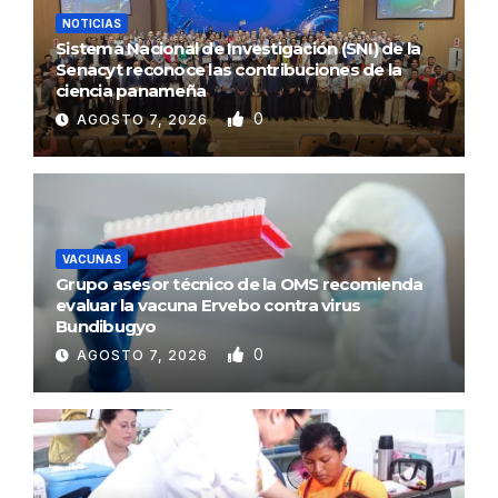
NOTICIAS
Sistema Nacional de Investigación (SNI) de la
Senacyt reconoce las contribuciones de la
ciencia panameña
0
AGOSTO 7, 2026
VACUNAS
Grupo asesor técnico de la OMS recomienda
evaluar la vacuna Ervebo contra virus
Bundibugyo
0
AGOSTO 7, 2026