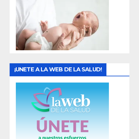
r
a
d
a
s
¡UNETE A LA WEB DE LA SALUD!