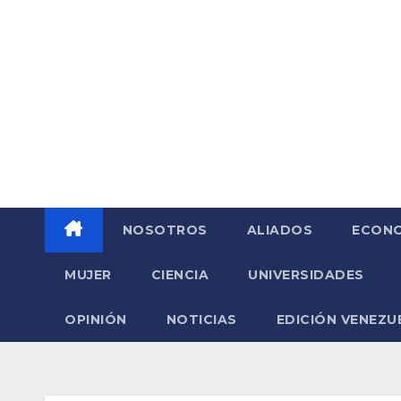
Saltar
al
contenido
NOSOTROS
ALIADOS
ECONO
MUJER
CIENCIA
UNIVERSIDADES
OPINIÓN
NOTICIAS
EDICIÓN VENEZU