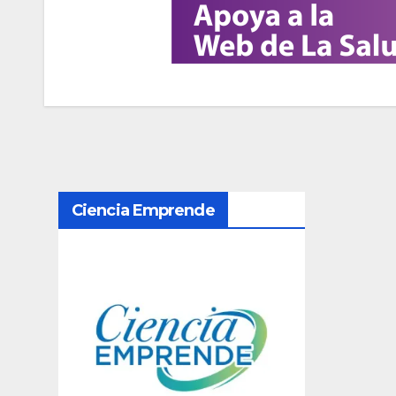
N
Ciencia Emprende
a
v
e
g
a