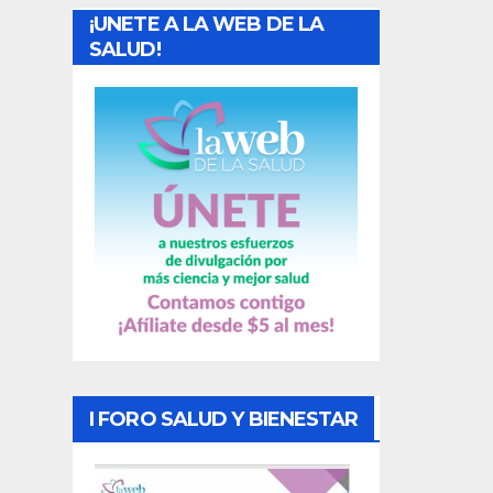
¡UNETE A LA WEB DE LA
d
SALUD!
a
s
I FORO SALUD Y BIENESTAR