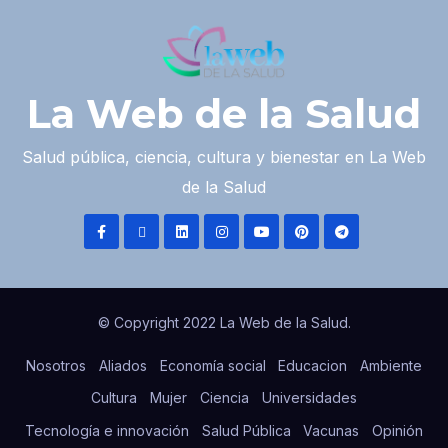
La Web de la Salud
Salud pública, ciencia, cultura y bienestar en La Web
de la Salud
© Copyright 2022 La Web de la Salud.
Nosotros
Aliados
Economía social
Educacion
Ambiente
Cultura
Mujer
Ciencia
Universidades
Tecnología e innovación
Salud Pública
Vacunas
Opinión