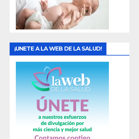
d
a
s
¡UNETE A LA WEB DE LA SALUD!