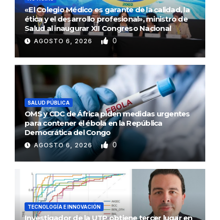
«El Colegio Médico es garante de la calidad, la
ética y el desarrollo profesional», ministro de
Salud al inaugurar XII Congreso Nacional
0
AGOSTO 6, 2026
SALUD PÚBLICA
OMS y CDC de África piden medidas urgentes
para contener el ébola en la República
Democrática del Congo
0
AGOSTO 6, 2026
TECNOLOGÍA E INNOVACIÓN
Investigador de la UTP obtiene tercer lugar en