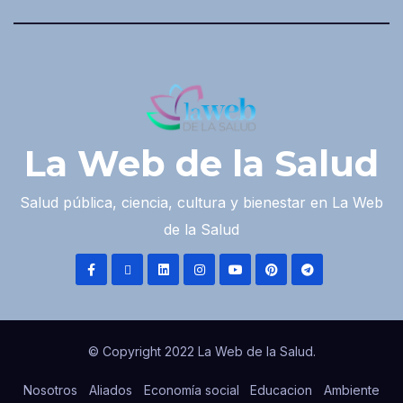
La Web de la Salud
Salud pública, ciencia, cultura y bienestar en La Web
de la Salud
© Copyright 2022 La Web de la Salud.
Nosotros
Aliados
Economía social
Educacion
Ambiente