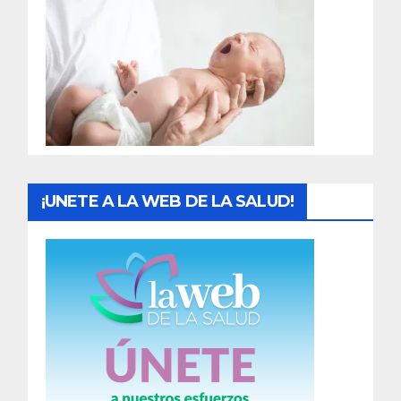
r
a
d
a
s
¡UNETE A LA WEB DE LA SALUD!