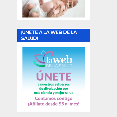
t
r
a
¡UNETE A LA WEB DE LA
d
SALUD!
a
s