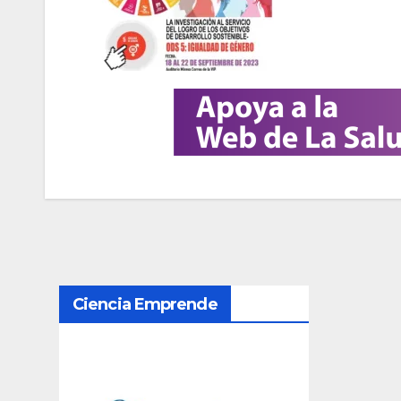
N
Ciencia Emprende
a
v