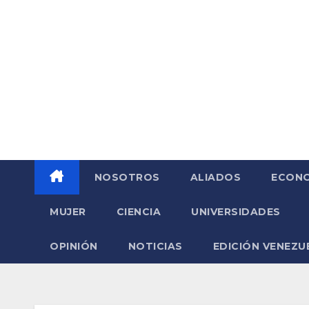
Saltar
al
contenido
NOSOTROS
ALIADOS
ECONO
MUJER
CIENCIA
UNIVERSIDADES
OPINIÓN
NOTICIAS
EDICIÓN VENEZU