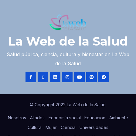
La Web de la Salud
Salud pública, ciencia, cultura y bienestar en La Web
de la Salud
© Copyright 2022 La Web de la Salud.
Nosotros
Aliados
Economía social
Educacion
Ambiente
Cultura
Mujer
Ciencia
Universidades