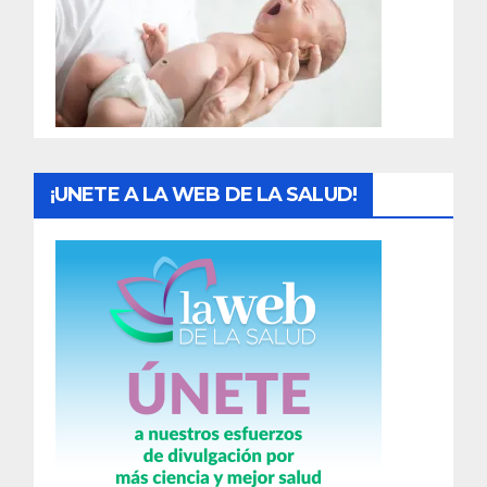
a
d
a
s
¡UNETE A LA WEB DE LA SALUD!