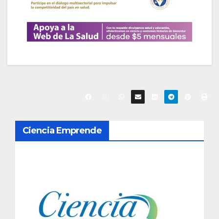
N
Ciencia Emprende
a
v
e
g