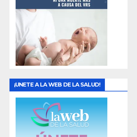
t
r
a
d
a
s
¡UNETE A LA WEB DE LA SALUD!