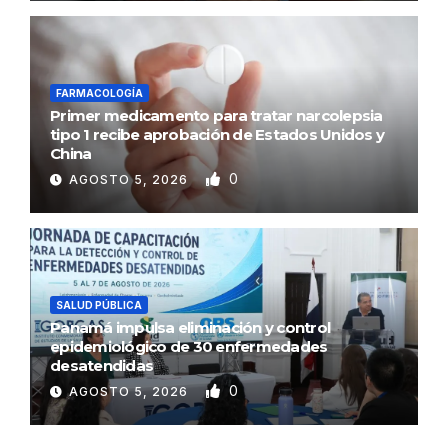
FARMACOLOGÍA
Primer medicamento para tratar narcolepsia
tipo 1 recibe aprobación de Estados Unidos y
China
0
AGOSTO 5, 2026
SALUD PÚBLICA
Panamá impulsa eliminación y control
epidemiológico de 30 enfermedades
desatendidas
0
AGOSTO 5, 2026