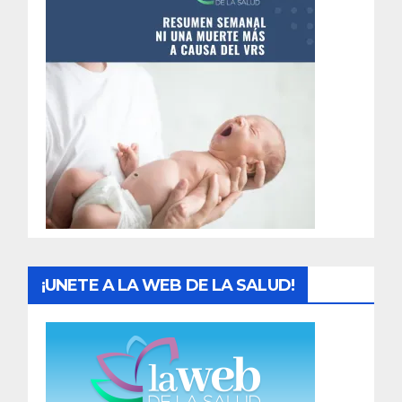
n
t
r
a
d
a
s
¡UNETE A LA WEB DE LA SALUD!