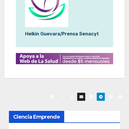
Helkin Guevara/Prensa Senacyt
N
Ciencia Emprende
a