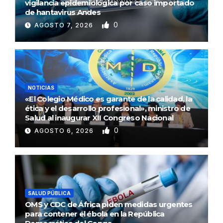
vigilancia epidemiológica por caso importado
de hantavirus Andes
0
AGOSTO 7, 2026
NOTICIAS
«El Colegio Médico es garante de la calidad, la
ética y el desarrollo profesional», ministro de
Salud al inaugurar XII Congreso Nacional
0
AGOSTO 6, 2026
SALUD PÚBLICA
OMS y CDC de África piden medidas urgentes
para contener el ébola en la República