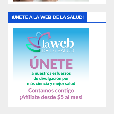
s
¡UNETE A LA WEB DE LA SALUD!