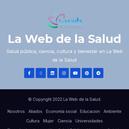
La Web de la Salud
Salud pública, ciencia, cultura y bienestar en La Web
de la Salud
© Copyright 2022 La Web de la Salud.
Nosotros
Aliados
Economía social
Educacion
Ambiente
Cultura
Mujer
Ciencia
Universidades