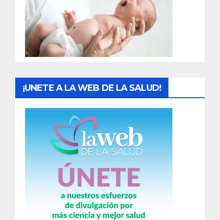
a
d
a
s
¡UNETE A LA WEB DE LA SALUD!