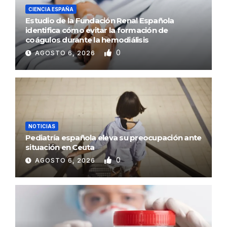
CIENCIA ESPAÑA
Estudio de la Fundación Renal Española
identifica cómo evitar la formación de
coágulos durante la hemodiálisis
0
AGOSTO 6, 2026
NOTICIAS
Pediatría española eleva su preocupación ante
situación en Ceuta
0
AGOSTO 6, 2026