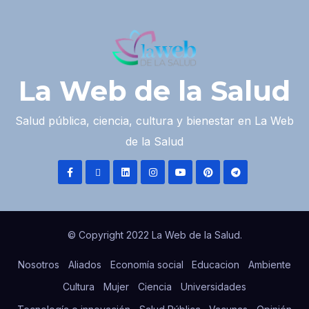
La Web de la Salud
Salud pública, ciencia, cultura y bienestar en La Web
de la Salud
© Copyright 2022 La Web de la Salud.
Nosotros
Aliados
Economía social
Educacion
Ambiente
Cultura
Mujer
Ciencia
Universidades