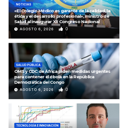
NOTICIAS
«El Colegio Médico es garante de la calidad, la
ética y el desarrollo profesional», ministro de
Salud al inaugurar XII Congreso Nacional
0
AGOSTO 6, 2026
SALUD PÚBLICA
OMS y CDC de África piden medidas urgentes
para contener el ébola en la República
Democrática del Congo
0
AGOSTO 6, 2026
TECNOLOGÍA E INNOVACIÓN