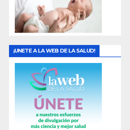
a
d
a
s
¡UNETE A LA WEB DE LA SALUD!