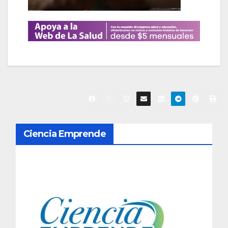
N
Ciencia Emprende
a
v
e
g
a