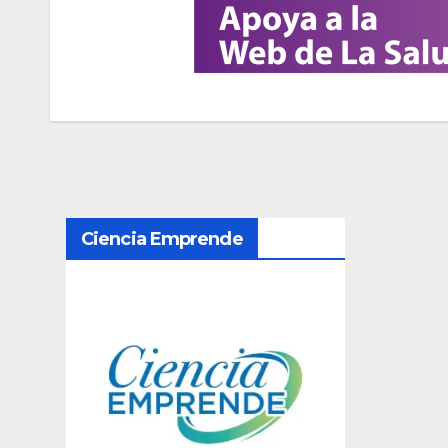
N
Ciencia Emprende
a
v
e
g
a