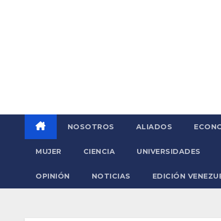
Saltar
al
contenido
NOSOTROS
ALIADOS
ECONO
MUJER
CIENCIA
UNIVERSIDADES
OPINIÓN
NOTICIAS
EDICIÓN VENEZU