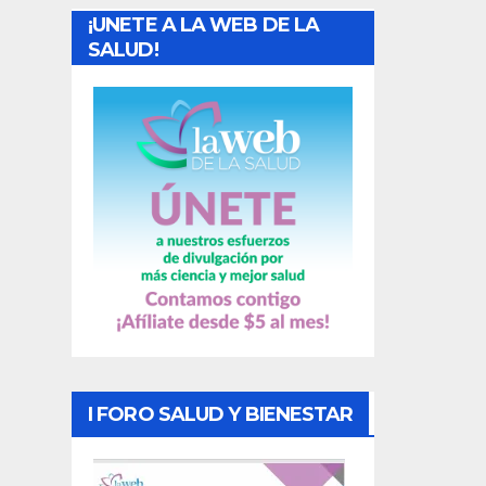
¡UNETE A LA WEB DE LA
d
SALUD!
a
s
I FORO SALUD Y BIENESTAR