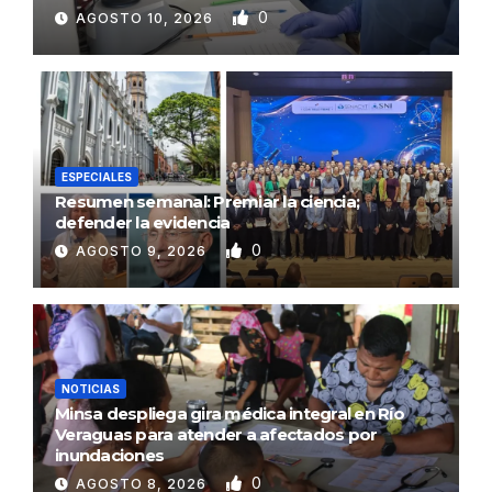
0
AGOSTO 10, 2026
ESPECIALES
Resumen semanal: Premiar la ciencia;
defender la evidencia
0
AGOSTO 9, 2026
NOTICIAS
Minsa despliega gira médica integral en Río
Veraguas para atender a afectados por
inundaciones
0
AGOSTO 8, 2026